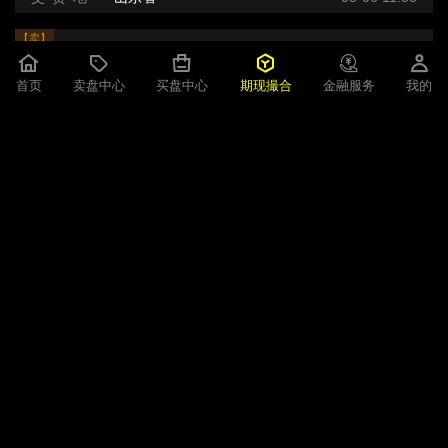
【卖】
DMF
4200元/吨
首页
卖盘中心
买盘中心
期现撮合
金融服务
我的
即期现货
30吨
3天
规 格
优等品
交 货 地
山东省
08-06 11:58
【卖】
二甲基甲酰胺（DMF）
4200元/吨
即期现货
30吨
3天
规 格
国标
交 货 地
山东省
08-06 11:56
【卖】
二甲基甲酰胺（DMF）
4200元/吨
即期现货
30吨
3天