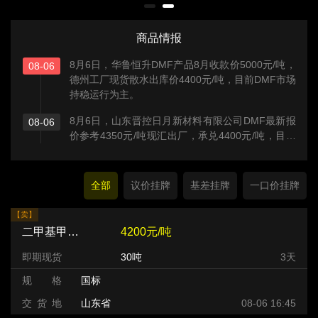
商品情报
8月6日，华鲁恒升DMF产品8月收款价5000元/吨，
08-06
德州工厂现货散水出库价4400元/吨，目前DMF市场
持稳运行为主。
8月6日，山东晋控日月新材料有限公司DMF最新报
08-06
价参考4350元/吨现汇出厂，承兑4400元/吨，目前
DMF市场持稳运行为主。
全部
议价挂牌
基差挂牌
一口价挂牌
【卖】
二甲基甲酰胺（DMF）
4200元/吨
即期现货
30吨
3天
规 格
国标
交 货 地
山东省
08-06 16:45